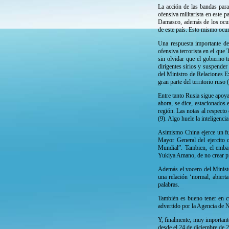
La acción de las bandas para
ofensiva militarista en este 
Damasco, además de los ocurri
de este país. Esto mismo ocur
Una respuesta importante de 
ofensiva terrorista en el que
sin olvidar que el gobierno t
dirigentes sirios y suspender
del Ministro de Relaciones Ex
gran parte del territorio ruso
Entre tanto Rusia sigue apoya
ahora, se dice, estacionados 
región. Las notas al respecto
(9). Algo huele la inteligenci
Asimismo China ejerce un fuer
Mayor General del ejercito 
Mundial”. Tambien, el embaj
Yukiya Amano, de no crear pr
Además el vocero del Ministe
una relación ‘normal, abiert
palabras.
También es bueno tener en cu
advertido por la Agencia de 
Y, finalmente, muy importante 
desde el 24 de diciembre de 2