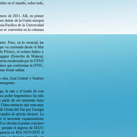
bidos en el mundo, sobre todo,
nero de 2011. Allí, en primer
 por detrás de la Unión europea
sia-Pacifico de la Universidad
e se convertirá en la columna
tes. Pues, en lo esencial, las
 que va corriendo desde el Mar
fo Pérsico, el océano Indico y
ingapur (Estrecho de Malaca),
itarista encabezada por la OTAN
 países que conforman la OTSC,
mo frente militar.
 otra, Asia Central y Sudeste
emergentes.
o, la raíz o el fondo de esta
e su poder hegemónico ha sido
a partir de ese momento haya
 y China entonces aún eran muy
 de Osetia del Sur por Georgia
xpulsó al ejército invasor. La
er el incesante expansionismo
9 se efectúa el primer conclave
se permite el ingreso de EEUU
9 aparecía en RIA NOVOSTI el