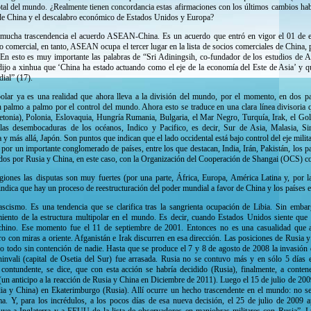
otal del mundo. ¿Realmente tienen concordancia estas afirmaciones con los últimos cambios ha
s de China y el descalabro económico de Estados Unidos y Europa?
e mucha trascendencia el acuerdo ASEAN-China. Es un acuerdo que entró en vigor el 01 de e
o comercial, en tanto, ASEAN ocupa el tercer lugar en la lista de socios comerciales de China,
En esto es muy importante las palabras de “Sri Adiningsih, co-fundador de los estudios de A
jo a xinhua que ‘China ha estado actuando como el eje de la economía del Este de Asia’ y qu
ial” (17).
polar ya es una realidad que ahora lleva a la división del mundo, por el momento, en dos par
n palmo a palmo por el control del mundo. Ahora esto se traduce en una clara línea divisoria
Letonia), Polonia, Eslovaquia, Hungría Rumania, Bulgaria, el Mar Negro, Turquía, Irak, el Gol
las desembocaduras de los océanos, Indico y Pacifico, es decir, Sur de Asia, Malasia, S
ia y más allá, Japón. Son puntos que indican que el lado occidental está bajo control del eje mil
a por un importante conglomerado de países, entre los que destacan, India, Irán, Pakistán, los
ados por Rusia y China, en este caso, con la Organización del Cooperación de Shangai (OCS) co
iones las disputas son muy fuertes (por una parte, África, Europa, América Latina y, por la
indica que hay un proceso de reestructuración del poder mundial a favor de China y los países 
scismo. Es una tendencia que se clarifica tras la sangrienta ocupación de Libia. Sin embarg
imiento de la estructura multipolar en el mundo. Es decir, cuando Estados Unidos siente qu
 chino. Ese momento fue el 11 de septiembre de 2001. Entonces no es una casualidad que 
o con miras a oriente. Afganistán e Irak discurren en esa dirección. Las posiciones de Rusia
o todo sin contención de nadie. Hasta que se produce el 7 y 8 de agosto de 2008 la invasión
hinvali (capital de Osetia del Sur) fue arrasada. Rusia no se contuvo más y en sólo 5 días e
 contundente, se dice, que con esta acción se habría decidido (Rusia), finalmente, a conten
(un anticipo a la reacción de Rusia y China en Diciembre de 2011). Luego el 15 de julio de 200
dia y China) en Ekaterimburgo (Rusia). Allí ocurre un hecho trascendente en el mundo: no 
. Y, para los incrédulos, a los pocos días de esa nueva decisión, el 25 de julio de 200