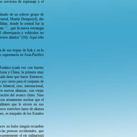
s servicios de espionaje y el
odeado de un selecto grupo de
general, Martín Dempseyl), dio
itar, donde lo central fue la
nte: “…que la nueva estrategia
el ciberespacio y vehículos no
iernos aliados” (16). Aquí sólo
a de sus tropas de Irak y en lo
su supremacía en Asia-Pacifico
Asiático (cada vez con fuertes
Rusia y China, la primera muy
ada tiene que hacer. Entonces,
 por cierto para el conjunto de
bilateral, sino, internacional,
en nuevas alianzas, son viejas
ención del avance chino. Sino
 con armamento nuclear que el
itares que le sirven en sus
uvo estrechos lazos de alianza
s, es traspatio de los Estados
tonces no hubo ningún recambio
a las prensas occidentales, que
uentemente el eje militarista)