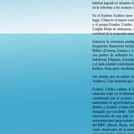
habrían logrado el dominio t
en lo referente a los avance
En el Sudeste Asiático tien
lugar, China es el mayor soci
y el propio Estados Unidos. 
Gadjah Mada de Indonesia, di
vertebral de la economía mund
Entonces la estructura multi
burguesías financieras lucha
Báltico (Estonia, Lituana y 
con puntos de inflexión en 
Indonesia, Filipinas, Austral
y el lado oriental conformad
incluso, Siria, pero, encabez
Sin olvidar que en ambas reg
Asiático). Una situación que 
Estados Unidos camino al fa
situación están en el adven
cuestionado por el ascenso
aumentado su agresividad per
débiles y Estados Unidos hiz
instigada por occidente. Tsk
intervención de este país es
norteamericano hacia oriente 
del BRIC (Brasil, Rusia, In
como observador de la misma