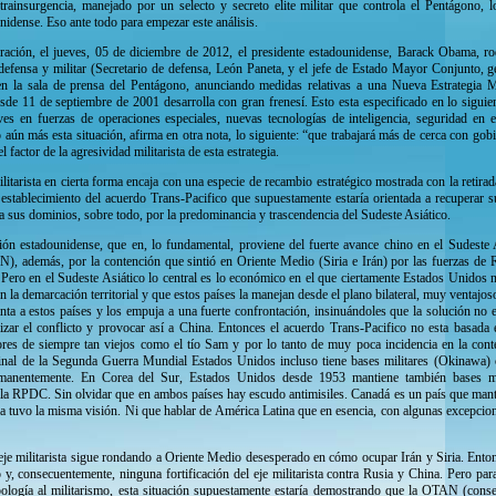
ainsurgencia, manejado por un selecto y secreto elite militar que controla el Pentágono, lo
idense. Eso ante todo para empezar este análisis.
eración, el jueves, 05 de diciembre de 2012, el presidente estadounidense, Barack Obama, r
defensa y militar (Secretario de defensa, León Paneta, y el jefe de Estado Mayor Conjunto, 
en la sala de prensa del Pentágono, anunciando medidas relativas a una Nueva Estrategia Mil
esde 11 de septiembre de 2001 desarrolla con gran frenesí. Esto esta especificado en lo siguie
aves en fuerzas de operaciones especiales, nuevas tecnologías de inteligencia, seguridad en 
o aún más esta situación, afirma en otra nota, lo siguiente: “que trabajará más de cerca con gob
factor de la agresividad militarista de esta estrategia.
ilitarista en cierta forma encaja con una especie de recambio estratégico mostrada con la retirad
l establecimiento del acuerdo Trans-Pacifico que supuestamente estaría orientada a recuperar 
 sus dominios, sobre todo, por la predominancia y trascendencia del Sudeste Asiático.
ión estadounidense, que en, lo fundamental, proviene del fuerte avance chino en el Sudeste 
), además, por la contención que sintió en Oriente Medio (Siria e Irán) por las fuerzas de 
Pero en el Sudeste Asiático lo central es lo económico en el que ciertamente Estados Unidos n
 la demarcación territorial y que estos países la manejan desde el plano bilateral, muy ventajoso
nta a estos países y los empuja a una fuerte confrontación, insinuándoles que la solución no es 
lizar el conflicto y provocar así a China. Entonces el acuerdo Trans-Pacifico no esta basada 
ores de siempre tan viejos como el tío Sam y por lo tanto de muy poca incidencia en la cont
inal de la Segunda Guerra Mundial Estados Unidos incluso tiene bases militares (Okinawa)
manentemente. En Corea del Sur, Estados Unidos desde 1953 mantiene también bases mil
la RPDC. Sin olvidar que en ambos países hay escudo antimisiles. Canadá es un país que mant
a tuvo la misma visión. Ni que hablar de América Latina que en esencia, con algunas excepcione
l eje militarista sigue rondando a Oriente Medio desesperado en cómo ocupar Irán y Siria. En
o y, consecuentemente, ninguna fortificación del eje militarista contra Rusia y China. Pero par
ología al militarismo, esta situación supuestamente estaría demostrando que la OTAN (consec