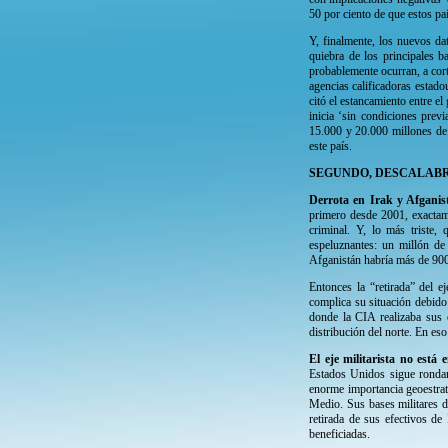
50 por ciento de que estos pa
Y, finalmente, los nuevos da
quiebra de los principales b
probablemente ocurran, a corto
agencias calificadoras estado
citó el estancamiento entre e
inicia ‘sin condiciones pre
15.000 y 20.000 millones de 
este país.
SEGUNDO, DESCALABR
Derrota en Irak y Afgani
primero desde 2001, exactam
criminal. Y, lo más triste,
espeluznantes: un millón de
Afganistán habría más de 900
Entonces la “retirada” del e
complica su situación debido
donde la CIA realizaba sus 
distribución del norte. En eso
El eje militarista no está
Estados Unidos sigue rondan
enorme importancia geoestrat
Medio. Sus bases militares d
retirada de sus efectivos d
beneficiadas.