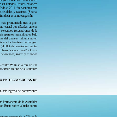
uego, es historia conocida, en
stas en Estados Unidos entonces
 Todo el 2011 fue sacudida esta
 feudales y fascistas (Sharia,
fundizar esta investigación.
 más pronunciada tras la gran
ato estatal por décadas enteras
s selectivos (escuadrones de la
e aparatos paramilitares bajo
tes del planeta, militarismo en
e y a los fascistas de Bengasi
(el 30% de la aviación militar
o Nazi “espacio vital” a través
 de océanos, mares y espacios
to contra W Bush a raíz de una
rrestado en una de sus últimas
IO EN TECNOLOGÍAS DE
n así: ingreso de portaaviones
mité Permanente de la Asamblea
on Rusia sobre la lucha contra
iones secretas de la CIA en la