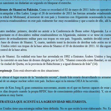
sus sanciones no dudarían un segundo en bloquear el estrecho.
 drones de Shamsi en Pakistán.
Como se recordará el 02 de mayo de 2011 hubo un operativo 
ara aniquilar a Bin Laden. Luego el 26 de noviembre de 2011 las fuerzas armadas estadouni
área tribal de Mohmand, al noroeste de este país y fronterizo con Afganistán ocasionando la m
gerencia estadounidense en este país realmente fue muy escandalosa y que a razón de ello, allí
atro medidas: primero, decidió no asistir a la Conferencia de Bonn sobre Afganistán. La co
ravitante en el descalabro militar estadounidense en Afganistán, máxime si se tiene en cuen
stro de avituallamiento militar para sus tropas en este país. Segundo, también decidió cerrar 
la base de drones de Shamsi. Y, cuarto, también tomó la decisión de derribar todo avión no t
 Unidos retiró sus tropas de la base aérea de Shamsi el 10 de diciembre de 2011. Al día siguie
control de la base aérea.
a de Shamsi. En realidad esta base fue arrendada en 1992 a Emiratos Árabes Unidos y lueg
la convirtió en una base de drones dirigida por la CIA. “Shamsi conocida como Bandari, es una 
 la ciudad de Quetta, en la provincia de Baluchistan y a igual distancia de Irán” (14).
 espionaje
. Esto está observado en dos situaciones:
 ubicar el lugar exacto de la “instalación secreta”, donde Irán estaría desarrollando su armame
dad de un ataque nuclear sobre este país. Incluso aquí ni la misma OIEA le ha servido.
rte de Kim Jong-Il, gran comunista norcoreano, asunto en el que no fueron capaces de estar a l
os días después cuando la propia RPDC hizo de conocimiento público esta situación). Y, sin em
tarista es muy fuerte.
TRATEGIA QUE ACENTÚA LA AGRESIVIDAD MILITARISTA.
s Unidos tiene una estrategia militar bien definida. No es que recién la este elaborando. No. Es