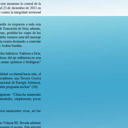
 este momento lo central de la
n el 23 de diciembre de 2011 en
ontra la integridad territorial
ardin en respuesta a toda esta
de Transición de Siria, además,
as, prohibir los viajes de los
n debe tomarse nota del mensaje
 estaría destinado a controlar
 y Arabia Saudita.
les balísticos Yakhont a Siria,
sas del eje militarista en esta
a armas químicas y biológicas”
lidad occidental hacia irán, el
ncadénese una Tercera Guerra
acional de Energía Atómica),
tido programa nuclear” (10).
siguiente: “China ha mantenido
ntendedor, simplemente, pocas
 con municiones vivas, así fue
mo Velayat-90, llevada adelante
nante el asunto. Irán advirtió