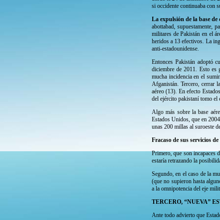
si occidente continuaba con 
La expulsión de la base de
abottabad, supuestamente, p
militares de Pakistán en el 
heridos a 13 efectivos. La in
anti-estadounidense.
Entonces Pakistán adoptó cu
diciembre de 2011. Esto es g
mucha incidencia en el sumini
Afganistán. Tercero, cerrar 
aéreo (13). En efecto Estados
del ejército pakistaní tomo el 
Algo más sobre la base aére
Estados Unidos, que en 2004 
unas 200 millas al suroeste de
Fracaso de sus servicios de
Primero, que son incapaces de
estaría retrazando la posibili
Segundo, en el caso de la mue
(que no supieron hasta algun
a la omnipotencia del eje mili
TERCERO, “NUEVA” ES
Ante todo advierto que Estado