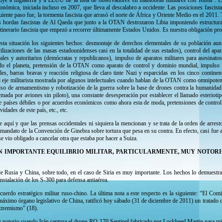
cluye a Inglaterra y a EEUU de la lista de observadores en maniobras militares con Rusia”. L
económica, iniciada incluso en 2007, que lleva al descalabro a occidente. Las posiciones fasci
iente paso fue, la tormenta fascista que arrasó el norte de África y Oriente Medio en el 2011.
as hordas fascistas de Al Qaeda que junto a la OTAN destrozaron Libia imponiendo estructuras
l itinerario fascista que empezó a recorrer últimamente Estados Unidos. Es nuestra obligación pro
sta situación los siguientes hechos: desmontaje de derechos elementales de su población aun
vilizaciones de las masas estadounidenses casi en la totalidad de sus estados), control del apar
iales y autoritarios (demócratas y republicanos), impulso de aparatos militares para asesinato
odo el planeta, pretensión de la OTAN como aparato de control y dominio mundial, impulso d
les, barras bravas y reacción religiosa de claro tinte Nazi y esparcidas en los cinco continen
l eje militarista mostrada por algunos intelectuales cuando hablan de la OTAN como omnipotent
so de armamentismo y robotización de la guerra sobre la base de drones contra la humanidad 
mada por aviones sin piloto), una constante desesperación por establecer el llamado esteriotip
e países débiles o por acuerdos económicos como ahora esta de moda, pretensiones de control
idades de este país, etc., etc.
aquí y que las prensas occidentales ni siquiera la mencionan y se trata de la orden de arres
mandato de la Convención de Ginebra sobre tortura que pesa en su contra. En efecto, casi fue a
e vio obligado a cancelar otra que estaba por hacer a Suiza.
UN IMPORTANTE EQUILIBRIO MILITAR, PARTICULARMENTE, MUY NOTOR
de Rusia y China, sobre todo, en el caso de Siria es muy importante. Los hechos lo demuestra
nstalación de los S-300 para defensa antiaérea.
uerdo estratégico militar ruso-chino. La última nota a este respecto es la siguiente: “El Co
áximo órgano legislativo de China, ratificó hoy sábado (31 de diciembre de 2011) un tratado c
xtremismo” (18).
uy notorio cuando Irán captura el drone RQ-170 Sentinel fabricado por Lockheed Martin para mis