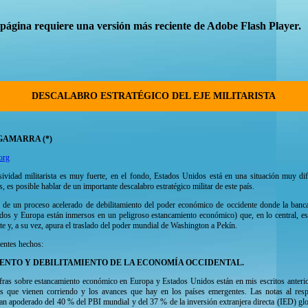
 página requiere una versión más reciente de Adobe Flash Player.
DESCALABRO ESTRATÉGICO DEL EJE MILITARISTA
GAMARRA (*)
org
esividad militarista es muy fuerte, en el fondo, Estados Unidos está en una situación muy difí
 es posible hablar de un importante descalabro estratégico militar de este país.
 de un proceso acelerado de debilitamiento del poder económico de occidente donde la ban
os y Europa están inmersos en un peligroso estancamiento económico) que, en lo central, esti
ente y, a su vez, apura el traslado del poder mundial de Washington a Pekín.
entes hechos:
ENTO Y DEBILITAMIENTO DE LA ECONOMÍA OCCIDENTAL.
ifras sobre estancamiento económico en Europa y Estados Unidos están en mis escritos anterio
 que vienen corriendo y los avances que hay en los países emergentes. Las notas al resp
n apoderado del 40 % del PBI mundial y del 37 % de la inversión extranjera directa (IED) glo