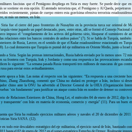
militares fascistas que el Pentágono despliega en Siria es muy fuerte. Se puede decir que en
país se sostiene en esta opción. El atentado terrorista que, el Pentágono y Al Qaeda, perpetraro
dos recientemente, pintan de cuerpo entero esta gravísima ofensiva terrorista estadounidense c
re, ni más un menos, en Irán.
Siria fue el cierre del paso fronterizo de Nusaybin en la provincia turca sur oriental de M
 Turquía viene jugando un papel destacado, pues, entre otras, allí se formó el Consejo Nacional 
urco impuso el “congelamiento de los activos del gobierno sirio, bloquear el suministro de arm
 las relaciones entre los bancos centrales de ambos países” (7). Si se habla de Turquía, tambié
teriores de Rusia, Lavrov, en el sentido de que el Radar estadounidense estacionado en Turquía
 (8). Lo cual demuestra que Turquía es puntal del eje militarista en Oriente Medio, junto a Israel
ndo a Siria. Según las prensas internacionales, Rusia habría enviado por lo menos unos 72 misi
en su frontera con Turquía, Irak y Jordania y como una respuesta a las provocaciones escandalo
 dicen lo siguiente: “La semana pasada Rusia transportó tres millones de mascaras de gas contr
a rusa para enviar estos avituallamientos.
te apoya a Irán. Las notas al respecto son las siguientes: “En respuesta a una creciente hosti
chino, Zhang Zhaozhong, comentó que China no dudará en proteger a Irán, incluso si dese
ador chino ante la ONU ha advertido al Director General de la OIEA (Organización Intern
uebas ‘sin fundamento’ para justificar un ataque contra Irán en nombre de detener su controver
rio de Relaciones Exteriores de China, Hong Lei, el miércoles 04 de enero de 2012, dijo lo 
a y transparente’ con Irán en materia de economía, comercio y energía” (11). Para un buen e
enta que Siria ha realizado ejercicios militares aéreos y navales el 20 de diciembre de 2011
Noticias Siria SANA. (12).
en todo este descalabro estratégico del eje militarista, el ejercicio naval de Irán, bautizado co
011 hasta el 02 de enero de 2012 en el super-estratégico Estrecho de Ormuz. Realmente impresio