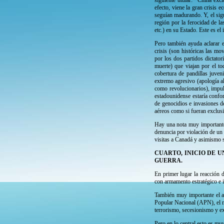
siguiente titular: “China ex
efecto, viene la gran crisis 
seguían madurando. Y, el sigu
región por la ferocidad de l
etc.) en su Estado. Este es e
Pero también ayuda aclarar e
crisis (son históricas las mo
por los dos partidos dictator
muerte) que viajan por el t
cobertura de pandillas juveni
extremo agresivo (apología a
como revolucionarios), impul
estadounidense estaría confor
de genocidios e invasiones d
aéreos como si fueran exclusiv
Hay una nota muy importante 
denuncia por violación de un 
visitas a Canadá y asimismo s
CUARTO, INICIO DE 
GUERRA.
En primer lugar la reacción 
con armamento estratégico e i
También muy importante el ac
Popular Nacional (APN), el m
terrorismo, secesionismo y e
Pero en lo central esto es m