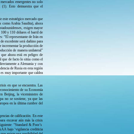
e mercados emergentes no solo
s (1). Esto demuestra que el
de este estratégico mercado que
es como Arabia Saudita), ahora
 estadounidenses, exigen mayor
 100 y 110 dólares el barril de
es: “El representante de Irán en
o de excedente será dañino para
e incrementar la producción de
oducción de manera unilateral”
que ahora está en peligro de
l que de facto lo sitúa como el
directamente a Alemania y con
dencia de Rusia en esta región
o es muy importante que caldea
crisis en que se encuentra. Las
reconocimiento de su Economía
n Beijing, la viceministro de
opa no se sostiene, ya que las
uropea en la última cumbre del
ncias de calificación. En este
ara excavar aún más la crisis
siguiente: “Standard & Poor’s
AA bajo ‘vigilancia crediticia
 que existe una posibilidad del