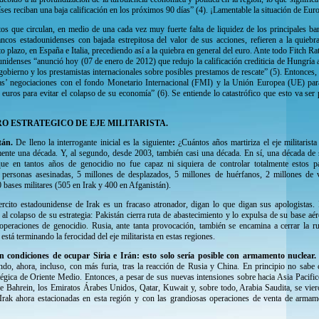
íses reciban una baja calificación en los próximos 90 días” (4). ¡Lamentable la situación de Eur
tos que circulan, en medio de una cada vez muy fuerte falta de liquidez de los principales 
ancos estadounidenses con bajada estrepitosa del valor de sus acciones, refieren a la quieb
 plazo, en España e Italia, precediendo así a la quiebra en general del euro. Ante todo Fitch Rat
unidenses “anunció hoy (07 de enero de 2012) que redujo la calificación crediticia de Hungría a
l gobierno y los prestamistas internacionales sobre posibles prestamos de rescate” (5). Entonce
vias’ negociaciones con el fondo Monetario Internacional (FMI) y la Unión Europea (UE) par
euros para evitar el colapso de su economía” (6). Se entiende lo catastrófico que esto va ser 
O ESTRATEGICO DE EJE MILITARISTA.
stán.
De lleno
la interrogante inicial es la siguiente
:
¿Cuántos años martiriza el eje militarist
ente una década. Y, al segundo, desde 2003, también casi una década. En sí, una década de 
 que en tantos años de genocidio no fue capaz ni siquiera de controlar totalmente estos p
 personas asesinadas, 5 millones de desplazados, 5 millones de huérfanos, 2 millones de v
 bases militares (505 en Irak y 400 en Afganistán).
jercito estadounidense de Irak es un fracaso atronador, digan lo que digan sus apologistas.
 al colapso de su estrategia: Pakistán cierra ruta de abastecimiento y lo expulsa de su base a
operaciones de genocidio. Rusia, ante tanta provocación, también se encamina a cerrar la ru
 está terminando la ferocidad del eje militarista en estas regiones.
 en condiciones de ocupar Siria e Irán: esto solo sería posible con armamento nuclear
do, ahora, incluso, con más furia, tras la reacción de Rusia y China. En principio no sabe 
égica de Oriente Medio. Entonces, a pesar de sus nuevas intensiones sobre hacia Asia Pacific
e Bahrein, los Emiratos Árabes Unidos, Qatar, Kuwait y, sobre todo, Arabia Saudita, se viero
e Irak ahora estacionadas en esta región y con las grandiosas operaciones de venta de arma