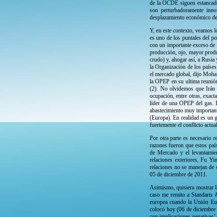
de la OCDE siguen estancado
son perturbadoramente inno
desplazamiento económico de 
Y, en este contexto, veamos l
es uno de los puntales del p
con un importante exceso de 
producción, ojo, mayor produc
crudo) y, ahogar así, a Rusia 
la Organización de los países
el mercado global, dijo Moha
la OPEP en su ultima reunión
(2). No olvidemos que Irán
ocupación, entre otras, exact
líder de una OPEP del gas. 
abastecimiento muy important
(Europa). En realidad es un 
fuertemente el conflicto actu
Por otra parte es necesario r
razones fueron que estos paí
de Mercado y el levantamien
relaciones exteriores, Fu Yi
relaciones no se manejan de 
05 de diciembre de 2011.
Asimismo, quisiera mostrar l
caso me remito a Standarts &
europea cuando la Unión Eur
colocó hoy (06 de diciembre d
con implicaciones negativas’ 