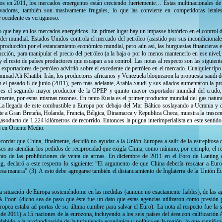
s en 2011, los mercados emergentes están creciendo fuertemente… Estas multinacionales d
vadoras, también son masivamente frugales, lo que las convierte en competidoras letale
occidente es vertiginoso.
o que hay en los mercados energéticos. En primer lugar hay un impasse histórico en el control 
oder mundial. Estados Unidos controla el mercado del petróleo (asistido por sus incondicional
producción por el estancamiento económico mundial, pero aún así, las burguesías financieras
ción, para manipular el precio del petróleo (a la baja o por lo menos mantenerlo en ese nivel,
y el resto de países productores que escapan a su control. Las notas al respecto son las siguient
 exportadores de petróleo advirtió sobre el excedente de petróleo en el mercado. Cualquier tip
mmad Ali Khatibi. Irán, los productores africanos y Venezuela bloquearon la propuesta saudi d
 el pasado 8 de junio (2011), pero más adelante, Arabia Saudi y sus aliados aumentaron la pr
 es el segundo mayor productor de la OPEP y quinto mayor exportador mundial del crudo, 
amente, por estas mismas razones. En tanto Rusia es el primer productor mundial del gas natura
La llegada de este combustible a Europa por debajo del Mar Báltico soslayando a Ucrania y 
e a Gran Bretaña, Holanda, Francia, Bélgica, Dinamarca y Republica Checa, muestra la trascen
gasoducto de 1,224 kilómetros de recorrido. Entonces la pugna interimperialista en este sentid
al en Oriente Medio.
ecordar que China, finalmente, decidió no ayudar a la Unión Europea a salir de la estrepitosa 
ses no atendían los pedidos de reciprocidad que exigía China, como mínimo, por ejemplo, el 
to de las prohibiciones de venta de armas. En diciembre de 2011 en el Foro de Lanting e
ng, declaró a este respecto lo siguiente: “El argumento de que China debería rescatar a Eur
esa manera” (3). A esto debe agregarse también el distanciamiento de Inglaterra de la Unión E
a situación de Europa sosteniéndome en las medidas (aunque no exactamente fiables), de las age
 Poor’ (dicho sea de paso que éste fue un dato que estas agencias utilizaron como presión p
opea estaba ad portas de su última cumbre para salvar el Euro). La nota al respecto fue la 
e 2011) a 15 naciones de la eurozona, incluyendo a los seis países del área con calificación A
debido a la profundización de la turbulencia económica y política en la región, lo que significa