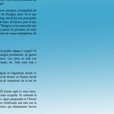
opa!
bancos europeos acompañada de
ra de Hungría, antes de lo que
ing, una de las tres principales
l status de basura, para lo que
s, “Hungría ya ha anunciado que
a pactar un préstamo de entre
para las masas trabajadoras de
a al pueblo afgano e iraquí? Al
sangría permanente, de guerra
aíses. Las cifras en Irak son
iudas, etc. Sólo entre Irak y
 Igual en Afganistán donde se
érea de drones en Shamsi desde
ta de suministro de la red de
.
El asunto aquí es muy tenso.
como ocuparla. Se entiende la
o, sigue parapetada en Oriente
n fortificadas aun más tras la
mentos que últimamente fueron