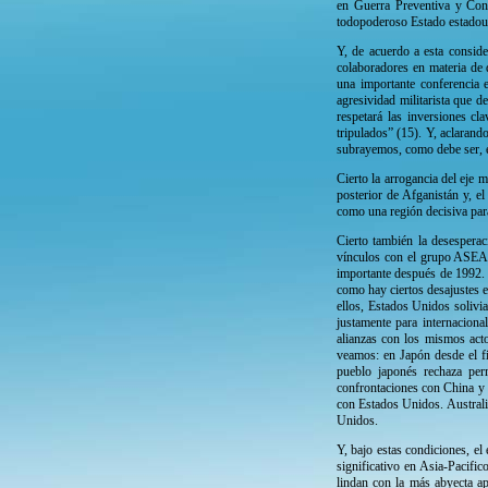
en Guerra Preventiva y Contr
todopoderoso Estado estadoun
Y, de acuerdo a esta consid
colaboradores en materia de 
una importante conferencia 
agresividad militarista que d
respetará las inversiones cl
tripulados” (15). Y, aclarand
subrayemos, como debe ser, el 
Cierto la arrogancia del eje m
posterior de Afganistán y, e
como una región decisiva para
Cierto también la desesperac
vínculos con el grupo ASEAN
importante después de 1992. 
como hay ciertos desajustes en
ellos, Estados Unidos solivia
justamente para internaciona
alianzas con los mismos act
veamos: en Japón desde el f
pueblo japonés rechaza per
confrontaciones con China y 
con Estados Unidos. Australi
Unidos.
Y, bajo estas condiciones, e
significativo en Asia-Pacific
lindan con la más abyecta ap